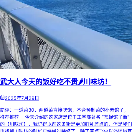
武大人今天的饭好吃不贵🌶️川味坊！
2025年7月29日
简评：一道菜30，两道菜直接吃饱，不含预制菜的朴素馆子，
推荐推荐！ 今天介绍的这家店是位于工学部著名 ”苍蝇馆子街“
的【川味坊】，我记得以前这条街是更加脏乱差点的，但是我们
再找到川味坊的时候已经经过装修了，除了有点飞虫以外环境其