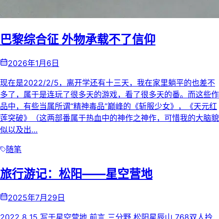
巴黎综合征 外物承载不了信仰
2026年1月6日
现在是2022/2/5，离开学还有十三天，我在家里躺平的也差不
多了，属于是连玩了很多天的游戏，看了很多天的番。而这些作
品中，有些当属所谓“精神毒品”巅峰的《斩服少女》，《天元红
莲突破》（这两部番属于热血中的神作之神作，可惜我的大脑貌
似以及出…
随笔
旅行游记：松阳——星空营地
2025年7月29日
2022 8 15 写于星空营地 前言 三分野 松阳星辰山 768双人拎