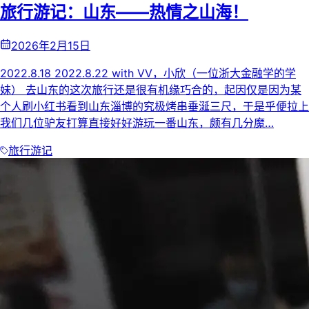
旅行游记：山东——热情之山海！
2026年2月15日
2022.8.18 2022.8.22 with VV，小欣（一位浙大金融学的学
妹） 去山东的这次旅行还是很有机缘巧合的，起因仅是因为某
个人刷小红书看到山东淄博的究极烤串垂涎三尺，于是乎便拉上
我们几位驴友打算直接好好游玩一番山东，颇有几分魔…
旅行游记