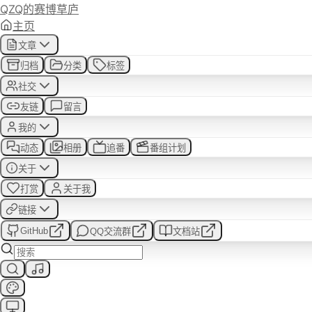
QZQ的赛博草庐
主页
你好，我是QZQ
文章
归档
分类
标签
赛博草庐绝赞建设中...
社交
友链
留言
我的
动态
相册
追番
番组计划
关于
打赏
关于我
链接
GitHub
QQ交流群
文档站