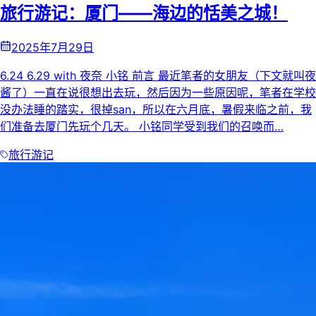
旅行游记：厦门——海边的恬美之城！
2025年7月29日
6.24 6.29 with 夜奈 小铭 前言 最近笔者的女朋友（下文就叫夜
酱了）一直在说很想出去玩，然后因为一些原因呢，笔者在学校
没办法睡的踏实，很掉san，所以在六月底，暑假来临之前，我
们准备去厦门先玩个几天。 小铭同学受到我们的召唤而…
旅行游记