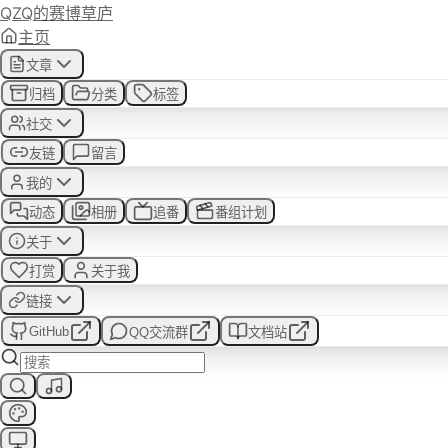
QZQ的赛博草庐
主页
你好，我是QZQ
文章
归档
分类
标签
赛博草庐绝赞建设中...
社交
友链
留言
我的
动态
相册
追番
番组计划
关于
打赏
关于我
链接
GitHub
QQ交流群
文档站