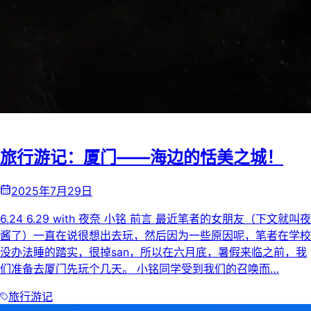
旅行游记：厦门——海边的恬美之城！
2025年7月29日
6.24 6.29 with 夜奈 小铭 前言 最近笔者的女朋友（下文就叫夜
酱了）一直在说很想出去玩，然后因为一些原因呢，笔者在学校
没办法睡的踏实，很掉san，所以在六月底，暑假来临之前，我
们准备去厦门先玩个几天。 小铭同学受到我们的召唤而…
旅行游记