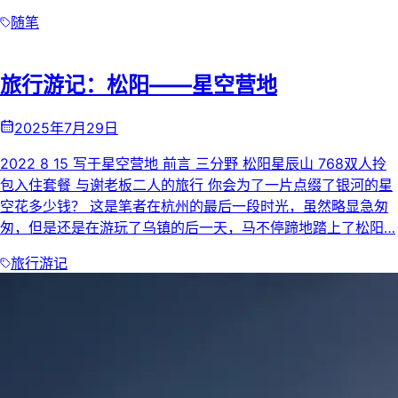
随笔
旅行游记：松阳——星空营地
2025年7月29日
2022 8 15 写于星空营地 前言 三分野 松阳星辰山 768双人拎
包入住套餐 与谢老板二人的旅行 你会为了一片点缀了银河的星
空花多少钱？ 这是笔者在杭州的最后一段时光，虽然略显急匆
匆，但是还是在游玩了乌镇的后一天，马不停蹄地踏上了松阳…
旅行游记