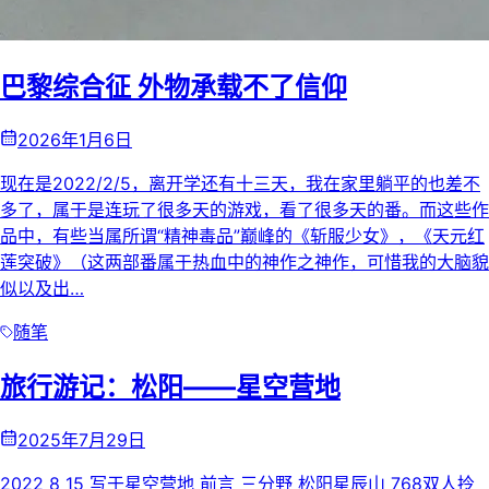
巴黎综合征 外物承载不了信仰
2026年1月6日
现在是2022/2/5，离开学还有十三天，我在家里躺平的也差不
多了，属于是连玩了很多天的游戏，看了很多天的番。而这些作
品中，有些当属所谓“精神毒品”巅峰的《斩服少女》，《天元红
莲突破》（这两部番属于热血中的神作之神作，可惜我的大脑貌
似以及出…
随笔
旅行游记：松阳——星空营地
2025年7月29日
2022 8 15 写于星空营地 前言 三分野 松阳星辰山 768双人拎