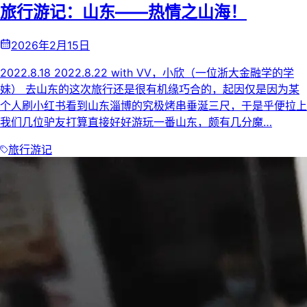
旅行游记：山东——热情之山海！
2026年2月15日
2022.8.18 2022.8.22 with VV，小欣（一位浙大金融学的学
妹） 去山东的这次旅行还是很有机缘巧合的，起因仅是因为某
个人刷小红书看到山东淄博的究极烤串垂涎三尺，于是乎便拉上
我们几位驴友打算直接好好游玩一番山东，颇有几分魔…
旅行游记