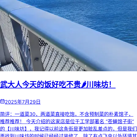
武大人今天的饭好吃不贵🌶️川味坊！
2025年7月29日
简评：一道菜30，两道菜直接吃饱，不含预制菜的朴素馆子，
推荐推荐！ 今天介绍的这家店是位于工学部著名 ”苍蝇馆子街“
的【川味坊】，我记得以前这条街是更加脏乱差点的，但是我们
再找到川味坊的时候已经经过装修了，除了有点飞虫以外环境其