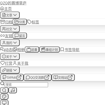
QZQ的赛博草庐
主页
你好，我是QZQ
文章
归档
标签
分类
赛博草庐绝赞建设中...
社交
友链
留言
我的
动态
相册
书签导航
追番
番组计划
关于
打赏
关于我
链接
GitHub
QQ交流群
文档站