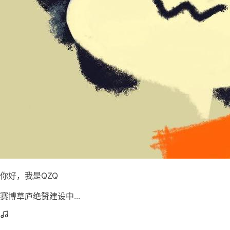
你好，我是QZQ
赛博草庐绝赞建设中...