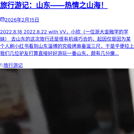
旅行游记：山东——热情之山海！
2026年2月15日
2022.8.18 2022.8.22 with VV，小欣（一位浙大金融学的学
妹） 去山东的这次旅行还是很有机缘巧合的，起因仅是因为某
个人刷小红书看到山东淄博的究极烤串垂涎三尺，于是乎便拉上
我们几位驴友打算直接好好游玩一番山东，颇有几分魔…
旅行游记