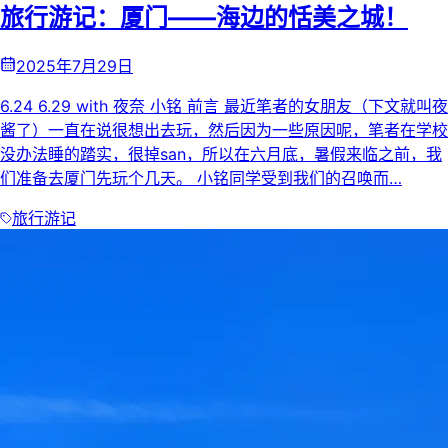
旅行游记：厦门——海边的恬美之城！
2025年7月29日
6.24 6.29 with 夜奈 小铭 前言 最近笔者的女朋友（下文就叫夜
酱了）一直在说很想出去玩，然后因为一些原因呢，笔者在学校
没办法睡的踏实，很掉san，所以在六月底，暑假来临之前，我
们准备去厦门先玩个几天。 小铭同学受到我们的召唤而…
旅行游记