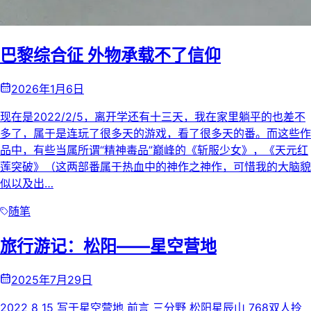
巴黎综合征 外物承载不了信仰
2026年1月6日
现在是2022/2/5，离开学还有十三天，我在家里躺平的也差不
多了，属于是连玩了很多天的游戏，看了很多天的番。而这些作
品中，有些当属所谓“精神毒品”巅峰的《斩服少女》，《天元红
莲突破》（这两部番属于热血中的神作之神作，可惜我的大脑貌
似以及出…
随笔
旅行游记：松阳——星空营地
2025年7月29日
2022 8 15 写于星空营地 前言 三分野 松阳星辰山 768双人拎