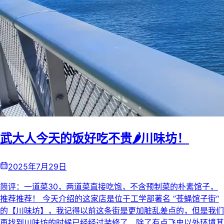
武大人今天的饭好吃不贵🌶️川味坊！
2025年7月29日
简评：一道菜30，两道菜直接吃饱，不含预制菜的朴素馆子，
推荐推荐！ 今天介绍的这家店是位于工学部著名 ”苍蝇馆子街“
的【川味坊】，我记得以前这条街是更加脏乱差点的，但是我们
再找到川味坊的时候已经经过装修了，除了有点飞虫以外环境其