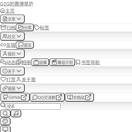
QZQ的赛博草庐
主页
你好，我是QZQ
文章
归档
标签
分类
赛博草庐绝赞建设中...
社交
友链
留言
我的
动态
相册
书签导航
追番
番组计划
关于
打赏
关于我
链接
GitHub
QQ交流群
文档站